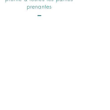
prenantes
BE0728.569.176
info@adiuvamus.com
Envoyez-nous un message