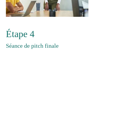
Étape 4
Séance de pitch finale
Si toutes les étapes précédentes
s'avèrent positives, il est temps de
s'asseoir face à face avec les (futurs)
entrepreneurs et de les laisser
présenter leur idée une dernière fois,
suivie d'une conversation approfondie
par la suite.
Pour les projets en phase de
démarrage, ce sera l'étape où une