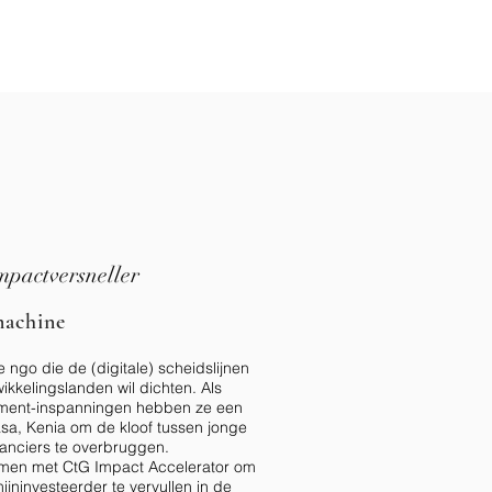
impactversneller
achine
 ngo die de (digitale) scheidslijnen
ikkelingslanden wil dichten. Als
ment-inspanningen hebben ze een
sa, Kenia om de kloof tussen jonge
anciers te overbruggen.
men met CtG Impact Accelerator om
ijninvesteerder te vervullen in de