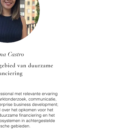
na Castro
 gebied van duurzame
anciering
ssional met relevante ervaring
arktonderzoek, communicatie,
terprise business development;
 over het opkomen voor het
duurzame financiering en het
systemen in achtergestelde
ische gebieden.