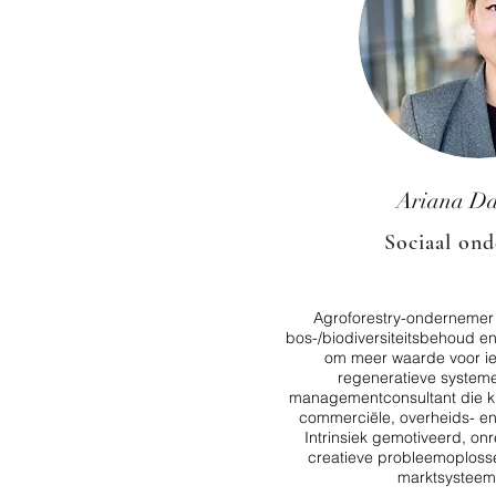
Ariana Da
Sociaal on
Agroforestry-ondernemer
bos-/biodiversiteitsbehoud en
om meer waarde voor ied
regeneratieve system
managementconsultant die kl
commerciële, overheids- en
Intrinsiek gemotiveerd, onr
creatieve probleemoploss
marktsystee