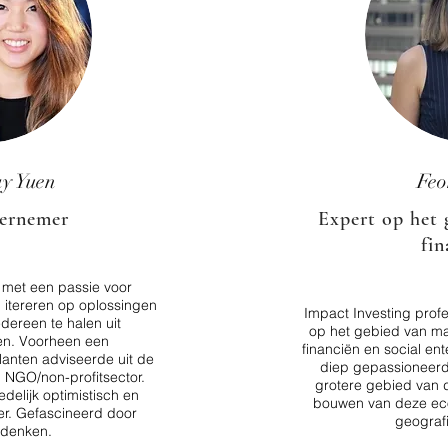
y Yuen
Feo
dernemer
Expert op het
fin
 met een passie voor
 itereren op oplossingen
Impact Investing profe
ereen te halen uit
op het gebied van m
en. Voorheen een
financiën en social en
anten adviseerde uit de
diep gepassioneerd
 NGO/non-profitsector.
grotere gebied van 
edelijk optimistisch en
bouwen van deze eco
er. Gefascineerd door
geograf
mdenken.