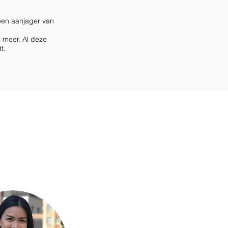
een aanjager van
l meer. Al deze
t.